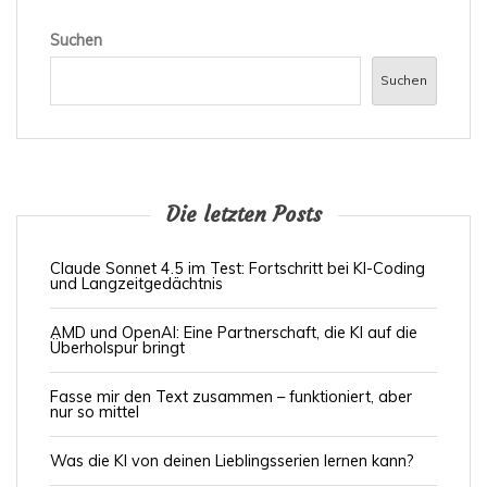
e
Suchen
i
Suchen
t
r
ä
g
Die letzten Posts
e
Claude Sonnet 4.5 im Test: Fortschritt bei KI-Coding
und Langzeitgedächtnis
AMD und OpenAI: Eine Partnerschaft, die KI auf die
Überholspur bringt
Fasse mir den Text zusammen – funktioniert, aber
nur so mittel
Was die KI von deinen Lieblingsserien lernen kann?