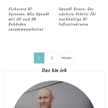
Sicherere KI-
OpenAI Grove: Der
Systeme: Wie OpenAI
nächste Schritt für
mit US und UK
nachhaltige KI-
Behörden
Infrastrukturen
zusammenarbeitet
S
1
2
Weiter
e
Das bin ich
i
t
e
n
n