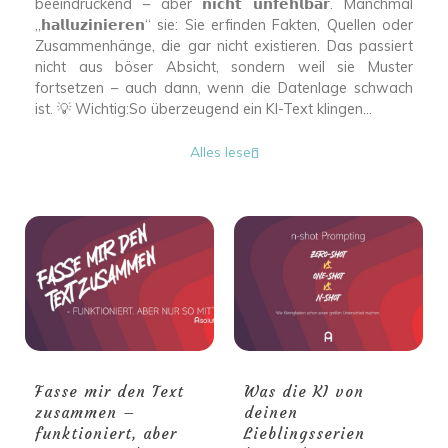
beeindruckend – aber 𝗻𝗶𝗰𝗵𝘁 𝘂𝗻𝗳𝗲𝗵𝗹𝗯𝗮𝗿. Manchmal
„𝗵𝗮𝗹𝗹𝘂𝘇𝗶𝗻𝗶𝗲𝗿𝗲𝗻“ sie: Sie erfinden Fakten, Quellen oder
Zusammenhänge, die gar nicht existieren. Das passiert
nicht aus böser Absicht, sondern weil sie Muster
fortsetzen – auch dann, wenn die Datenlage schwach
ist. 💡 Wichtig:So überzeugend ein KI-Text klingen...
Alles lesen
Fasse mir den Text
Was die KI von
zusammen –
deinen
funktioniert, aber
Lieblingsserien