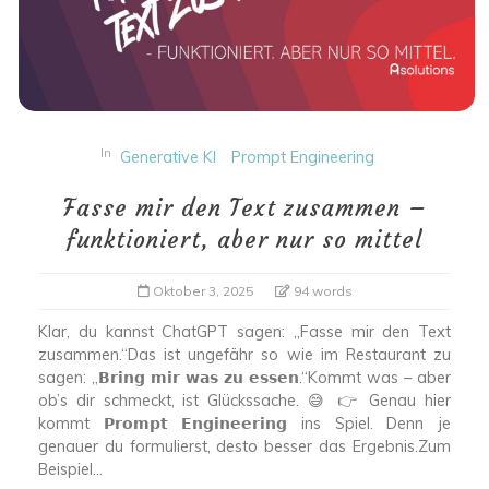
In
Generative KI
Prompt Engineering
Fasse mir den Text zusammen –
funktioniert, aber nur so mittel
Oktober 3, 2025
94 words
Klar, du kannst ChatGPT sagen: „Fasse mir den Text
zusammen.“Das ist ungefähr so wie im Restaurant zu
sagen: „𝗕𝗿𝗶𝗻𝗴 𝗺𝗶𝗿 𝘄𝗮𝘀 𝘇𝘂 𝗲𝘀𝘀𝗲𝗻.“Kommt was – aber
ob’s dir schmeckt, ist Glückssache. 😅 👉 Genau hier
kommt 𝗣𝗿𝗼𝗺𝗽𝘁 𝗘𝗻𝗴𝗶𝗻𝗲𝗲𝗿𝗶𝗻𝗴 ins Spiel. Denn je
genauer du formulierst, desto besser das Ergebnis.Zum
Beispiel...