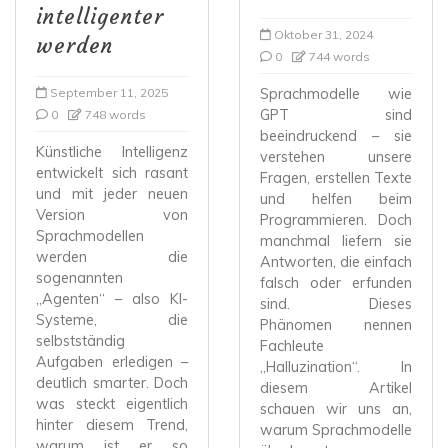
intelligenter
Oktober 31, 2024
werden
0
744 words
September 11, 2025
Sprachmodelle wie
GPT sind
0
748 words
beeindruckend – sie
Künstliche Intelligenz
verstehen unsere
entwickelt sich rasant
Fragen, erstellen Texte
und mit jeder neuen
und helfen beim
Version von
Programmieren. Doch
Sprachmodellen
manchmal liefern sie
werden die
Antworten, die einfach
sogenannten
falsch oder erfunden
„Agenten“ – also KI-
sind. Dieses
Systeme, die
Phänomen nennen
selbstständig
Fachleute
Aufgaben erledigen –
„Halluzination“. In
deutlich smarter. Doch
diesem Artikel
was steckt eigentlich
schauen wir uns an,
hinter diesem Trend,
warum Sprachmodelle
warum ist er so